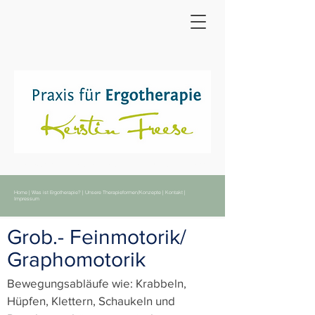
Home
|
Was ist Ergotherapie
|
Therapieformen
|
Kontakt
|
Impressum
Home
|
Was ist Ergotherapie?
|
Unsere Therapieformen/Konzepte
|
Kontakt
|
Impressum
Grob.- Feinmotorik/
Graphomotorik
Bewegungsabläufe wie: Krabbeln,
Hüpfen, Klettern, Schaukeln und