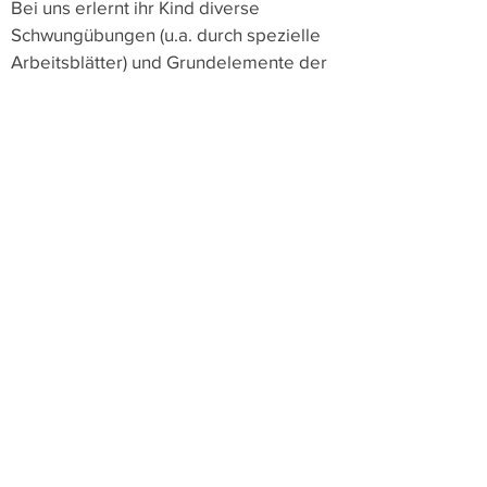
Bei uns erlernt ihr Kind diverse
Schwungübungen (u.a. durch spezielle
Arbeitsblätter) und Grundelemente der
Schrift zur Förderung fein- &
graphomotorischer Fertigkeiten. Ihr
Kind lernt den richtigen Umgang mit der
Schere.
Griffverdickungen (Schreibhilfe) haben
wir in den unterschiedlichsten
Variationen vorrätig vorhanden und es
kann ausgiebig getestet und
ausprobiert werden.
zurück zur Übersicht
Datenschutz