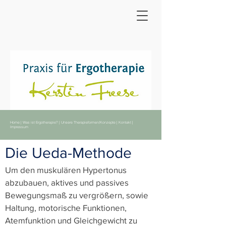
Home
|
Was ist Ergotherapie?
|
Unsere Therapieformen/Konzepte
|
Kontakt
|
Impressum
Die Ueda-Methode
Um den muskulären Hypertonus
abzubauen, aktives und passives
Bewegungsmaß zu vergrößern, sowie
Haltung, motorische Funktionen,
Atemfunktion und Gleichgewicht zu